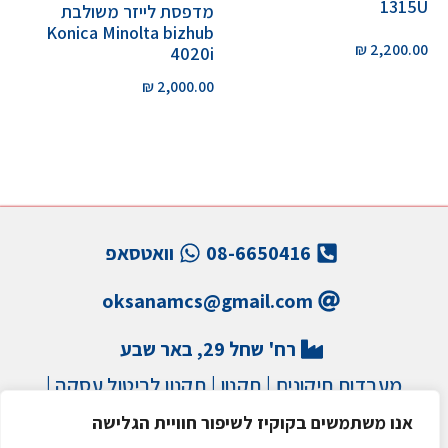
1315U
מדפסת לייזר משולבת
Konica Minolta bizhub
₪
2,200.00
4020i
₪
2,000.00
08-6650416
וואטסאפ
oksanamcs@gmail.com
רח' שחל 29, באר שבע
מעבדות תיקונים
|
תקנון
|
תקנון לביטול עסקה
|
הצהרת נגישות
|
מדיניות פרטיות
|
מדיניות משלוחים
אנו משתמשים בקוקיז לשיפור חוויית הגלישה