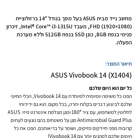
מחשב נייד מבית ASUS בעל מסך בגודל "14 ברזולוציית
FHD (1920×1080), מעבד Intel® Core™ i3-1315U, זיכרון
פנימי בנפח 8GB, כונן SSD בנפח 512GB וללא מערכת
הפעלה.
תיאור המוצר:
ASUS Vivobook 14 (X1404)
כל יום הוא היום שלכם
הפכו כל משימה יומיומית למיוחדת עם Vivobook 14, הכלי החיוני
שלכם לביצוע דברים בקלות יתרה, בכל מקום. הוא גם ידידותי
לחלוטין למשתמש, עם ציר 180° ומגן מצלמת אינטרנט פיזי. ASUS
Antimicrobial Guard Plus מגן על משטחים בהם נוגעים לעתים
קרובות מפני חיידקים מזיקים, ושומר על בריאותכם. הפכו את כל
הימים שלכם למהנים יותר עם Vivobook 14!