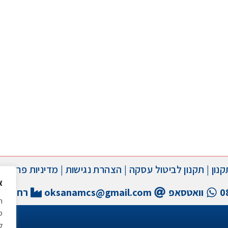
קנון
|
תקנון לביטול עסקה
|
הצהרת נגישות
|
מדיניות פרטיות
א
0
וואטסאפ
oksanamcs@gmail.com
רח' שחל 29, באר
ה
ס
ל