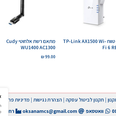
מגדיל טווח TP-Link AX1500 Wi-
מתאם רשת אלחוטי Cudy
WU1400 AC1300
Fi 6 
₪
99.00
א
קנון
|
תקנון לביטול עסקה
|
הצהרת נגישות
|
מדיניות פרטיות
ה
0
וואטסאפ
oksanamcs@gmail.com
רח' שחל 29, באר
ס