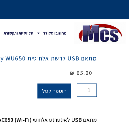
מחשוב וסלולר
טלוויזיות ותקשורת
מתאם USB לרשת אלחוטית Cudy WU650
₪
65.00
הוספה לסל
מתאם USB לאינטרנט אלחוטי (Wi-Fi) AC650 בעיצוב קומפקטי, קל לניוד.