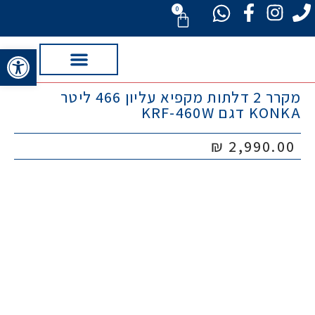
0
פתח סרגל 
מקרר 2 דלתות מקפיא עליון 466 ליטר
תנורי אפייה כיריים
מוצרי חשמל
מיזוג וחימום
מחשוב וסלולר
כביסה מדיחים מייבשים
טלוויזיות ותקשורת
KONKA דגם KRF-460W
₪
2,990.00