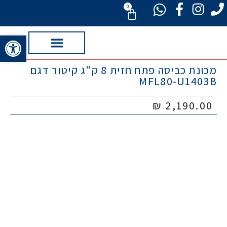
0
פתח סרגל 
מכונת כביסה פתח חזית 8 ק"ג קיטור דגם
תנורי אפייה כיריים
מוצרי חשמל
מיזוג וחימום
מחשוב וסלולר
כביסה מדיחים מייבשים
טלוויזיות ותקשורת
MFL80-U1403B
₪
2,190.00