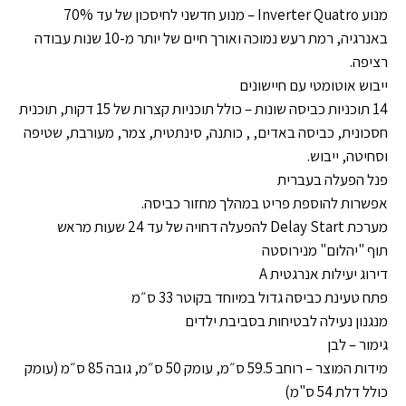
מנוע Inverter Quatro – מנוע חדשני לחיסכון של עד 70%
באנרגיה, רמת רעש נמוכה ואורך חיים של יותר מ-10 שנות עבודה
רציפה.
ייבוש אוטומטי עם חיישונים
14 תוכניות כביסה שונות – כולל תוכניות קצרות של 15 דקות, תוכנית
חסכונית, כביסה באדים, , כותנה, סינתטית, צמר, מעורבת, שטיפה
וסחיטה, ייבוש.
פנל הפעלה בעברית
אפשרות להוספת פריט במהלך מחזור כביסה.
מערכת Delay Start להפעלה דחויה של עד 24 שעות מראש
תוף "יהלום" מנירוסטה
דירוג יעילות אנרגטית A
פתח טעינת כביסה גדול במיוחד בקוטר 33 ס״מ
מנגנון נעילה לבטיחות בסביבת ילדים
גימור – לבן
מידות המוצר – רוחב 59.5 ס״מ, עומק 50 ס״מ, גובה 85 ס״מ (עומק
כולל דלת 54 ס"מ)