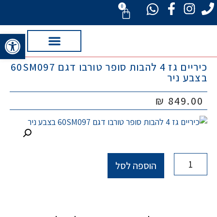
0
פתח סרגל 
כיריים גז 4 להבות סופר טורבו דגם 60SM097
תנורי אפייה כיריים
מוצרי חשמל
מיזוג וחימום
מחשוב וסלולר
כביסה מדיחים מייבשים
טלוויזיות ותקשורת
בצבע ניר
₪
849.00
הוספה לסל