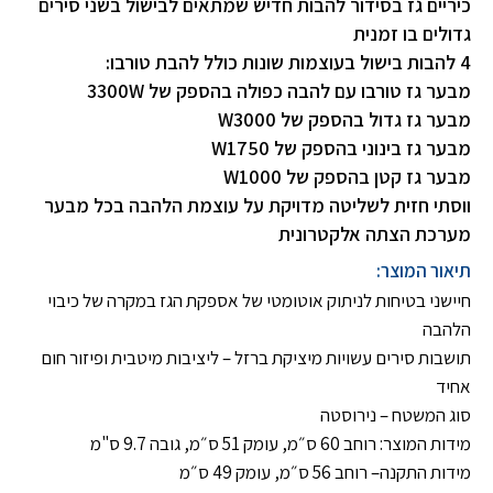
כיריים גז בסידור להבות חדיש שמתאים לבישול בשני סירים
גדולים בו זמנית
4 להבות בישול בעוצמות שונות כולל להבת טורבו:
מבער גז טורבו עם להבה כפולה בהספק של 3300W
מבער גז גדול בהספק של W3000
מבער גז בינוני בהספק של W1750
מבער גז קטן בהספק של W1000
ווסתי חזית לשליטה מדויקת על עוצמת הלהבה בכל מבער
מערכת הצתה אלקטרונית
תיאור המוצר:
חיישני בטיחות לניתוק אוטומטי של אספקת הגז במקרה של כיבוי
הלהבה
תושבות סירים עשויות מיציקת ברזל – ליציבות מיטבית ופיזור חום
אחיד
סוג המשטח – נירוסטה
מידות המוצר: רוחב 60 ס״מ, עומק 51 ס״מ, גובה 9.7 ס"מ
מידות התקנה– רוחב 56 ס״מ, עומק 49 ס״מ