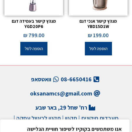
מגהץ קיטור אנכי דגם
מגהץ קיטור בעמידה דגם
YGD20P6
YBD15D1W
₪
799.00
₪
199.00
הוספה לסל
הוספה לסל
08-6650416
וואטסאפ
oksanamcs@gmail.com
רח' שחל 29, באר שבע
מעבדות תיקונים
|
תקנון
|
תקנון לביטול עסקה
|
הצהרת נגישות
|
מדיניות פרטיות
|
מדיניות משלוחים
אנו משתמשים בקוקיז לשיפור חוויית הגלישה