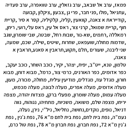
פמאז, ערב אל שבאב, ערב גזאלין, ערב טוואפרה, ערב סעדיה
,עתניאל ,פולו ,פני חבר, פרי גן ,צבעון ,ציקלון ,קבועה
,קודייראת א צאנה, קוואעין ,קליה, קלקיליה, קסר א סיר ,קריית
חוף ,קריית שמואל, קרני צור, ראס אל עין, ראס עלי,רועי, ריחן,
רמאללה ,רתמים ,שא-נור ,שבות רחל, שבטה, שבי שומרון,שגב
,שדמות מחולה,שועפאט, שחרות ,שיטים ,שילה, שכם, שמעה,
שני ליבנה, שעורים ,תלם ,תקוע,תראבין א סאנע,תראבין א
צאנה,
טלמון, טנא, ייט”ב, יפית, יצהר, יקיר, כוכב השחר, כוכב יעקב,
כפר אדומים, כפר האורנים, כרמי צור, כרמל, מבוא דותן, מבוא
חורון, מגדל עוז, מגדלים, מודיעין עילית, מחולה, מכורה, מעון,
מעלה אדומים, מעלה אפרים, מעלה לבונה, מעלה מכמש,
מעלה עמוס, מעלה שומרון, מפעלי ברקן, מצדות יהודה, מצפה
יריחו, מצפה שלם, משואה, משכיות, מתתיהו, נגוהות, נווה
דניאל, נופים, נוקדים,נחושה, נחליאל, ניל”י, נירן, נעלה,
נעמ”ה, נפת בית לחם, נפת בית לחם מ”א 76, נפת ג’נין , נפת
ג’נין מ”א 72, נפת חברון, נפת חברון מ”א 78, נפת טול כרם,