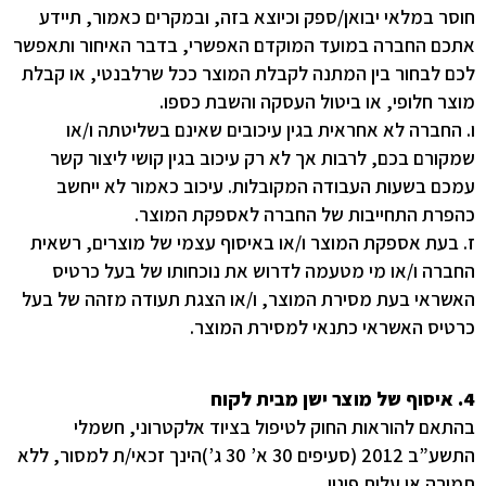
חוסר במלאי יבואן/ספק וכיוצא בזה, ובמקרים כאמור, תיידע
אתכם החברה במועד המוקדם האפשרי, בדבר האיחור ותאפשר
לכם לבחור בין המתנה לקבלת המוצר ככל שרלבנטי, או קבלת
מוצר חלופי, או ביטול העסקה והשבת כספו.
ו. החברה לא אחראית בגין עיכובים שאינם בשליטתה ו/או
שמקורם בכם, לרבות אך לא רק עיכוב בגין קושי ליצור קשר
עמכם בשעות העבודה המקובלות. עיכוב כאמור לא ייחשב
כהפרת התחייבות של החברה לאספקת המוצר.
ז. בעת אספקת המוצר ו/או באיסוף עצמי של מוצרים, רשאית
החברה ו/או מי מטעמה לדרוש את נוכחותו של בעל כרטיס
האשראי בעת מסירת המוצר, ו/או הצגת תעודה מזהה של בעל
כרטיס האשראי כתנאי למסירת המוצר.
4. איסוף של מוצר ישן מבית לקוח
בהתאם להוראות החוק לטיפול בציוד אלקטרוני, חשמלי
התשע”ב 2012 (סעיפים 30 א’ 30 ג’)הינך זכאי/ת למסור, ללא
תמורה או עלות פינוי,