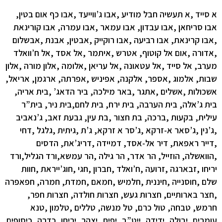
א סייד ,א תעשיה חבל מודיע ,אבו ג’ווייעד ,אבו כף אום בטין,
אבו סריחאן ,אבו עבדון, אבו עמאר ,אבו עמרה, אבו קורינאת
,אבו קרינאת, אבו רביעה ,אבו רוקייק ,אבטין, אבנת ,אבשלום
,אדורה ,אום אל קוטוף, אטרש ,איתמר ,אל אסד ,אל ח’וואלד
מערב, אל סייד ,אל עטאונה ,אל עריאן ,אלומה ,אלון מורה ,אלון
שבות, אלמוג ,אספר, אלקנה, אפיניש ,אפרתה, ארגמן, אריאל,
אשכולות ,אשלים ,אתגר ,באר מילכה, ביר הדאג’ ,בית אריה,
בית ג’אלה, בית הערבה, בית ירח, בית לחם,בית ניר, בית”ר
עילית, בקעות ,ברכה, בת חצור ,בת עין, גבעת זאב, ג’נאביב
,ג’נין ,ג’סאר א-זרקא ,ג’סר א זרקא, ג’ת ,גיתית ,גלגל ,דחי
,דייר ראפאת, דיר אל-אסד, דמיידה ,דריג’את, הדסים
,הוואשלה, הוזייל, הר אדר, הר גילה ,הר עמשא,ורד הגליל,ורד
יריחו ,זבארגה ,זרועה ,ח’ואלד ,חברון ,חגי ,חוג’ייראת ,חוות
שלם ,חוסנייה ,חיננית ,חלמיש ,חמאם ,חמדת, חמרה, חפאפרה
,חצר בארותיים, חצרות געש, חצרות חולדה, חצרות חפר,
חרמש, טבחה, טול כרם, טל מנשה, טללים ,טלמון ,טנא
עומרים ,יבולה ,ידידה ,ייט”ב ,יפית ,יצהר, יריחו ,כדרה ,כיסופים