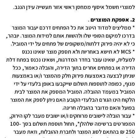
למוצרי חשמל איסוף ממחסן ראשי אזור תעשייה עידן הנגב.
2. אספקת המוצרים
.
* ממליצים למדוד היטב את כל הפתחים דרכם יעבור המוצר
בדרכו למיקום הסופי שלו ולהשוות אותם למידות המוצר. יובהר,
כי לא יהיה פירוק דלתות/משקופים של פתחים על ידי המוביל.
* MCS לא תישא באחריות ולא תספק מוצר שאינו נכנס
למעלית, שאינו עובר בחדר המדרגות, ושאינו נכנס בפתח דלת
הדירה או בפתחים אחרים בתוך הדירה, והובלה כאמור, ככל
שניתן לבצעה באמצעות פירוק חלק מהמוצר ו/או באמצעות
מנוף, כפופה לתוספות תשלום שייקבעו באופן בלעדי על ידי
המוביל במעמד ההובלה. המוביל המספק את המוצר לבית
הלקוח הינו הגורם הבלעדי הקובע האם ניתן לספק את המוצר
בפועל והאם מדובר בהובלה חריגה.
* עבור הובלה לישובים מרוחקים ו/או ישובים מעבר לקו הירוק,
המפורטים ברשימה שלהלן*, תחול תוספת תשלום בסך 100-
250 ₪ בהתאם לסוג המוצר ולחברת ההובלות, וזאת מעבר