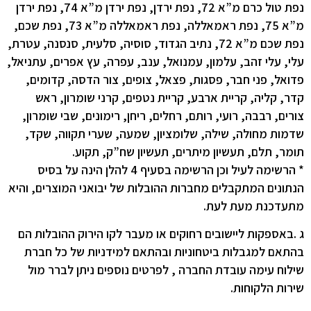
נפת טול כרם מ”א 72, נפת ירדן, נפת ירדן מ”א 74, נפת ירדן
מ”א 75, נפת ראמאללה, נפת ראמאללה מ”א 73, נפת שכם,
נפת שכם מ”א 72, נתיב הגדוד, סוסיה, סלעית, סנסנה, עטרת,
עלי, עלי זהב, עלמון, עמנואל, ענב, עפרה, עץ אפרים, עתניאל,
פדואל, פני חבר, פסגות, פצאל, צופים, צור הדסה, קדומים,
קדר, קליה, קריית ארבע, קריית נטפים, קרני שומרון, ראש
צורים, רבבה, רועי, רותם, רחלים, ריחן, רימונים, שבי שומרון,
שדמות מחולה, שילה, שלומציון, שמעה, שערי תקווה, שקד,
תומר, תלם, תעשיון מיתרים, תעשיון שח”ק, תקוע.
* הרשימה לעיל וכן הרשימה בסעיף ‎4 להלן הינה על בסיס
הנתונים המתקבלים מחברות ההובלות של יבואני המוצרים, והיא
מתעדכנת מעת לעת.
ג .באספקות ליישובים רחוקים או מעבר לקו הירוק ההובלות הם
בהתאם למגבלות ביטחוניות ובהתאם למידניות של כל חברת
שילוח עימה עובדת החברה , לפרטים נוספים ניתן לברר מול
שירות הלקוחות.