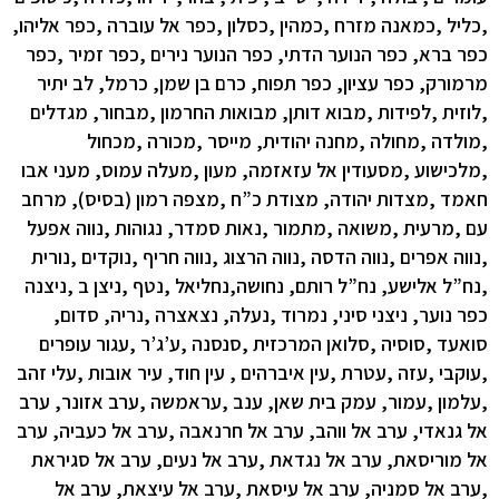
,כליל ,כמאנה מזרח ,כמהין ,כסלון ,כפר אל עוברה ,כפר אליהו,
כפר ברא, כפר הנוער הדתי, כפר הנוער נירים ,כפר זמיר ,כפר
מרמורק, כפר עציון, כפר תפוח, כרם בן שמן, כרמל, לב יתיר
,לוזית ,לפידות ,מבוא דותן, מבואות החרמון ,מבחור, מגדלים
,מולדה ,מחולה ,מחנה יהודית, מייסר ,מכורה ,מכחול
,מלכישוע ,מסעודין אל עזאזמה, מעון ,מעלה עמוס, מעני אבו
חאמד ,מצדות יהודה, מצודת כ”ח ,מצפה רמון (בסיס), מרחב
עם ,מרעית ,משואה ,מתמור ,נאות סמדר, נגוהות ,נווה אפעל
,נווה אפרים ,נווה הדסה ,נווה הרצוג ,נווה חריף ,נוקדים ,נורית
,נח”ל אלישע, נח”ל רותם, נחושה,נחליאל ,נטף ,ניצן ב ,ניצנה
כפר נוער, ניצני סיני, נמרוד ,נעלה, נצאצרה ,נריה, סדום,
סואעד ,סוסיה ,סלואן המרכזית ,סנסנה ,ע’ג’ר ,עגור עופרים
,עוקבי ,עזה ,עטרת ,עין איברהים , עין חוד, עיר אובות ,עלי זהב
,עלמון ,עמור, עמק בית שאן, ענב ,עראמשה ,ערב אזונר, ערב
אל גנאדי, ערב אל ווהב, ערב אל חרנאבה ,ערב אל כעביה, ערב
אל מוריסאת, ערב אל נגדאת ,ערב אל נעים, ערב אל סגיראת
,ערב אל סמניה, ערב אל עיסאת ,ערב אל עיצאת, ערב אל