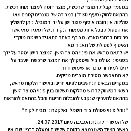
במעמד קבלת המוצר שרכשת, מוצר דומה למוצר אותו רכשת.
בהתאם לחוק (סעיף 30 ד’) במכירה של מוצרים קטנים ו/או
סוללות אין חובת איסוף מוצר ישן על ידי המוביל. ניתן להשליך
את הפסולת בכל אחת ממאות הנקודות של תאגיד מאי אשר
פרוסות ברחבי הארץ. מצורף באתר התאגיד רשימת מוקדי
האיסוף לפסולת של תאגיד מאי
יש לתאם מראש את פינוי המוצר הישן. המוצר הישן ימסר על ידך
בסניפינו או למוביל שיספק לך את המוצר שרכשת ויועבר על
ידינו למיחזור מוכר או שימוש חוזר.
לא תתאפשר מסירת מוצרים מזיקים.
במקרים הבאים הנחשבים לפינוי חריג ובאישור הלקוח מראש,
רשאי המשווק לדרוש מהלקוח תשלום בגין פינוי המוצר הישן
בהתאם לתעריף שנקבע להובלות חריגות והכל בהתאם להוראות
“נוהל פינוי פסולת ציוד חשמלי ואלקטרוני מבית לקוח”
של המשרד להגנת הסביבה מיום 24.07.2017.
כאשר הציוד הישן נמצא בקומה שלישית ומעלה בבניין שבו אין