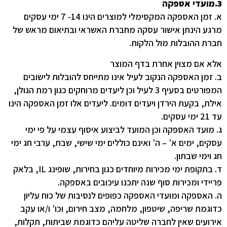
3.מועדי אספקה
א. זמן האספקה המקסימלי למוצרים הינו 14- 7 ימי עסקים
מרגע הינתן אישור עסקה מחברת האשראי ובתיאום מראש של
חברת ההובלות מול הלקוח.
אלא אם מצוין אחרת בדף המוצר
ב. זמן האספקה הנקוב לעיל אינו מתייחס להובלות לישובים
המפורטים בסעיף 3 לעיל וכן ליעדים מרוחקים כגון רמת הגולן,
אילת, בקעת הירדן ויעדים דומים. ליעדים אלו זמן האספקה הינו
עד 21 ימי עסקים.
ג. מועד האספקה וכן המועד לביצוע איסוף עצמי על פי ימי
עסקים, ימים א’ – ה’ ואינם כוללים ימי שישי, שבת, ערבי חג ימי
חג וימי שבתון.
ד. בתקופת ימי מכירות מיוחדים כגון בחירות, שופינג IL, בלאק
פריידי ומכירות סוף שנה יתכנו עיכובים באספקה.
ה. האספקה ומועדי האספקה כפופים לנסיבות של כוח עליון
כדוגמת שריפה, שיטפון, מלחמה, מצב חירום, וכו’ ו/או עקב
אירועים שאין לחברה שליטה עליהם כדוגמת שביתות, תקלות,