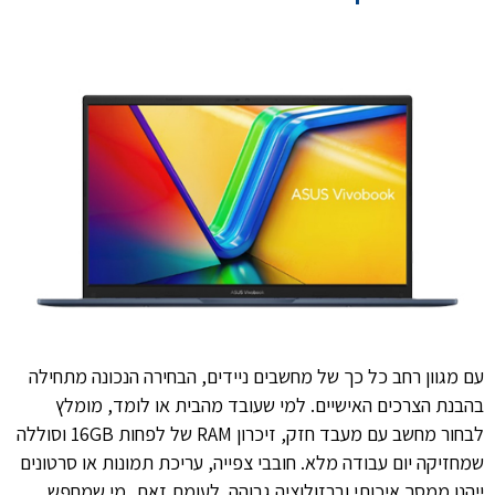
עם מגוון רחב כל כך של מחשבים ניידים, הבחירה הנכונה מתחילה
בהבנת הצרכים האישיים. למי שעובד מהבית או לומד, מומלץ
לבחור מחשב עם מעבד חזק, זיכרון RAM של לפחות 16GB וסוללה
שמחזיקה יום עבודה מלא. חובבי צפייה, עריכת תמונות או סרטונים
ייהנו ממסך איכותי וברזולוציה גבוהה. לעומת זאת, מי שמחפש