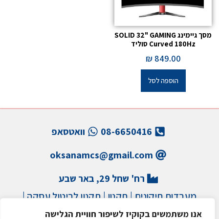
מסך גיימינג SOLID 32" GAMING
Curved 180Hz סוליד
₪
849.00
הוספה לסל
08-6650416
וואטסאפ
oksanamcs@gmail.com
רח' שחל 29, באר שבע
מעבדות תיקונים
|
תקנון
|
תקנון לביטול עסקה
|
הצהרת נגישות
|
מדיניות פרטיות
|
מדיניות משלוחים
אנו משתמשים בקוקיז לשיפור חוויית הגלישה